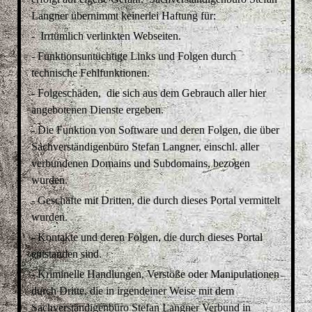
Langner übernimmt keinerlei Haftung für:
- Irrtümlich verlinkten Webseiten.
- Funktionsuntüchtige Links und Folgen durch
technische Fehlfunktionen.
- Folgeschäden, die sich aus dem Gebrauch aller hier
angebotenen Dienste ergeben.
- Die Funktion von Software und deren Folgen, die über
Sachverständigenbüro Stefan Langner, einschl. aller
verbundenen Domains und Subdomains, bezogen
wurden.
- Geschäfte mit Dritten, die durch dieses Portal vermittelt
wurden.
- Kontakte und deren Folgen, die durch dieses Portal
entstanden sind.
- Kriminelle Handlungen, Verstöße oder Manipulationen
durch Dritte, die in irgendeiner Weise mit dem
Sachverständigenbüro
Stefan Langner
Verbund in