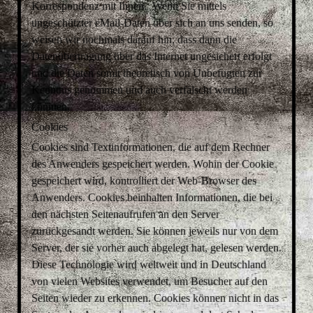
Korrespondenz mit Ihnen. Wenn Sie mittels
ungeschützter eMail-Daten über sich an uns senden, so
weisen wir nochmals darauf hin, dass dann die
Datenübertragung über das Internet ungesichert erfolgt
und die Daten somit theoretisch von Unbefugten zur
Kenntnis genommen und auch verfälscht werden
könnten.
Cookies
Cookies sind Textinformationen, die auf dem Rechner
des Anwenders gespeichert werden. Wohin der Cookie
gespeichert wird, kontrolliert der Web-Browser des
Anwenders. Cookies beinhalten Informationen, die bei
den nächsten Seitenaufrufen an den Server
zurückgesandt werden. Sie können jeweils nur von dem
Server, der sie vorher auch abgelegt hat, gelesen werden.
Diese Technologie wird weltweit und in Deutschland
von vielen Websites verwendet, um Besucher auf den
Seiten wieder zu erkennen. Cookies können nicht in das