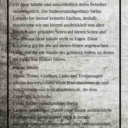
Für diese Inhalte sind ausschließlich deren Betreiber
verantwortlich. Die Sachverständigenbüro
Stefan
Langner
hat hierauf keinerlei Einfluss, deshalb
distanzieren wir uns hiermit ausdrücklich von allen
Inhalten aller gelinkten Seiten auf diesen Seiten und
machen uns diese Inhalte nicht zu Eigen. Diese
Erklärung gilt für alle auf diesen Seiten angebrachten
Links und für alle Inhalte der gelinkten Seiten, zu denen
die Links und Banner führen.
Eigene Inhalte
Inhalte, Bilder, Grafiken, Links und Textpassagen
unserer Internetpräsenz www.kran-abnahmen.de und
Sub-Domains von kran-abnahmen.de, die dem
Copyright-Schutz der
Firma Sachverständigenbüro
Stefan
Langner
unterliegen, dürfen ohne unsere ausdrückliche
Zustimmung weder kopiert noch in fremde
Internetpräsenzen aufgenommen oder verlinkt werden.