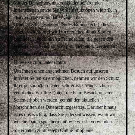
Mit der Darstellung unserer Bilder auf fremden
Internetseiten sowie bei Verkaufsauktionen wie z.B. in
eBay verstoßen Sie daher gegen das
Urheberrechtsgesetz (geltendes Bundesrecht), dies ist
gesetzeswidrig und wird im Gerichtsfall mit Strafen
geahndet. Hyperlinks zu Fremdseiten, die gegen den
Willen deren Seiteninhaber publiziert sind, werden auf
Verlangen entfernt.
Hinweise zum Datenschutz
Um Ihnen einen angenehmen Besuch auf unseren
Internet-Seiten zu ermöglichen, nehmen wir den Schutz
Ihrer persönlichen Daten sehr ernst. Grundsätzlich
verarbeiten wir Ihre Daten, die beim Besuch unserer
Seiten erhoben werden, gemäß den aktuellen
Vorschriften des Datenschutzgesetzes. Darüber hinaus
ist es uns wichtig, dass Sie jederzeit wissen, wann wir
welche Daten speichern und wie wir sie verwenden.
Sie erhalten zu unserem Online-Shop eine