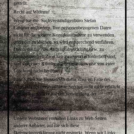
gestellt.
Recht auf Widerruf
Wenn Sie die Sachverständigenbüro
Stefan
Langner
auffordern, Ihre personenbezogenen Daten
nicht für die weitere Kontaktaufnahme zu verwenden
und/oder zu löschen, so wird entsprechend verfahren.
Daten, die für eine Auftragsabwicklung bzw. zu
kaufmännischen Zwecken zwingend erforderlich sind,
sind von einer Kündigung beziehungsweise von einer
Löschung nicht berührt.
Bitte haben Sie Verständnis dafür, dass im Falle des
Widerrufs der personalisierte Service nicht mehr erbracht
werden kann, da er auf der Verwendung der
Kundendaten aufbaut.
Links anderer Anbieter
Unsere Webseiten enthalten Links zu Web-Seiten
anderer Anbieter, auf die sich diese
Datenschutzerklärung nicht erstreckt. Wenn wir Links