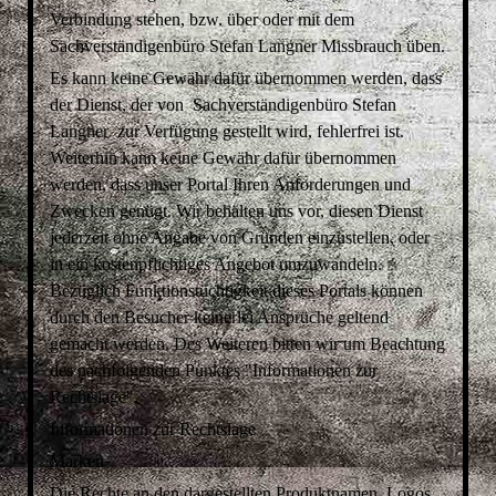
Verbindung stehen, bzw. über oder mit dem
Sachverständigenbüro
Stefan Langner
Missbrauch üben.
Es kann keine Gewähr dafür übernommen werden, dass
der Dienst, der von Sachverständigenbüro
Stefan
Langner
zur Verfügung gestellt wird, fehlerfrei ist.
Weiterhin kann keine Gewähr dafür übernommen
werden, dass unser Portal Ihren Anforderungen und
Zwecken genügt. Wir behalten uns vor, diesen Dienst
jederzeit ohne Angabe von Gründen einzustellen, oder
in ein kostenpflichtiges Angebot umzuwandeln.
Bezüglich Funktionstüchtigkeit dieses Portals können
durch den Besucher keinerlei Ansprüche geltend
gemacht werden. Des Weiteren bitten wir um Beachtung
des nachfolgenden Punktes "Informationen zur
Rechtslage".
Informationen zur Rechtslage
Marken
Die Rechte an den dargestellten Produktnamen, Logos,