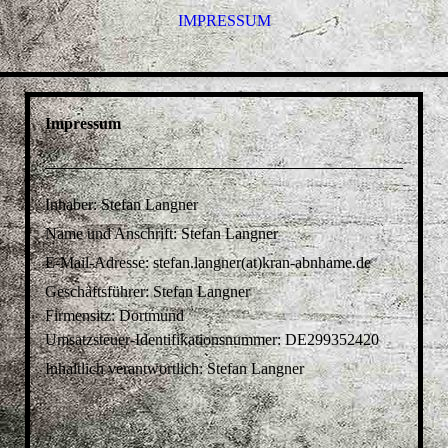
IMPRESSUM
Impressum
Inhaber: Stefan Langner
Name und Anschrift: Stefan Langner
E-Mail-Adresse: stefan.langner(at)kran-abnhame.de
Geschäftsführer: Stefan Langner
Firmensitz: Dortmund
Umsatzsteuer-Identifikationsnummer:
DE299352420
Inhaltlich verantwortlich: Stefan Langner