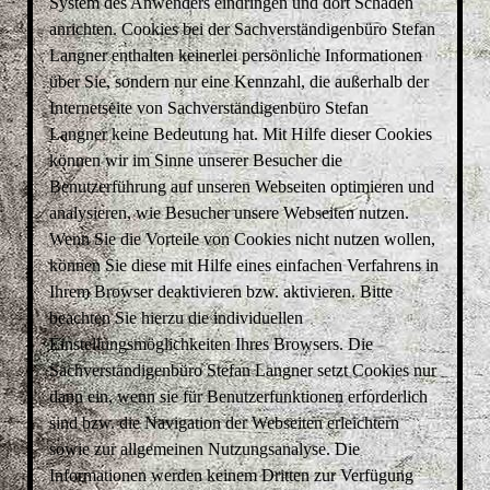
System des Anwenders eindringen und dort Schaden
anrichten. Cookies bei der Sachverständigenbüro
Stefan
Langner
enthalten keinerlei persönliche Informationen
über Sie, sondern nur eine Kennzahl, die außerhalb der
Internetseite von Sachverständigenbüro
Stefan
Langner
keine Bedeutung hat. Mit Hilfe dieser Cookies
können wir im Sinne unserer Besucher die
Benutzerführung auf unseren Webseiten optimieren und
analysieren, wie Besucher unsere Webseiten nutzen.
Wenn Sie die Vorteile von Cookies nicht nutzen wollen,
können Sie diese mit Hilfe eines einfachen Verfahrens in
Ihrem Browser deaktivieren bzw. aktivieren. Bitte
beachten Sie hierzu die individuellen
Einstellungsmöglichkeiten Ihres Browsers. Die
Sachverständigenbüro
Stefan Langner
setzt Cookies nur
dann ein, wenn sie für Benutzerfunktionen erforderlich
sind bzw. die Navigation der Webseiten erleichtern
sowie zur allgemeinen Nutzungsanalyse. Die
Informationen werden keinem Dritten zur Verfügung