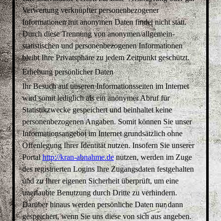
Verwertung verknüpfter personenbezogener
Informationen mit anonymen Daten findet nicht statt.
Durch diese Trennung von anonymen/allgemein-
statistischen und personenbezogenen Informationen
bleibt Ihre Privatsphäre zu jedem Zeitpunkt geschützt.
Erhebung persönlicher Daten
Ihr Besuch auf unseren Informationsseiten im Internet
wird somit lediglich als ein anonymer Abruf für
Statistikzwecke gespeichert und beinhaltet keine
personenbezogenen Angaben. Somit können Sie unser
Informationsangebot im Internet grundsätzlich ohne
Offenlegung Ihrer Identität nutzen. Insofern Sie unserer
Portal
http://kran-abnahme.de
nutzen, werden im Zuge
des registrierten Logins Ihre Zugangsdaten festgehalten
und zu Ihrer eigenen Sicherheit überprüft, um eine
unerlaubte Benutzung durch Dritte zu verhindern.
Darüber hinaus werden persönliche Daten nur dann
gespeichert, wenn Sie uns diese von sich aus angeben.