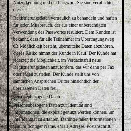
Nutzerkennung und ein Passwort. Sie sind verpflichtet,
diese
Registrierungsdaten vertraulich zu behandeln und haften
für jeden Missbrauch, der aus einer unberechtigten
Verwendung des Passwortes resultiert. Dem Kunden ist
bekannt, dass für alle Teilnehmer im Übertragungsweg
die Möglichkeit besteht, übermittelte Daten abzuhören,
dieses Risiko nimmt der Kunde in Kauf. Der Kunde hat
jederzeit die Möglichkeit, im Verdachtsfall neue
Registrierungsdaten anzufordern, das wir dann per Fax
oder eMail zustellen. Der Kunde stellt uns von
sämtlichen Ansprüchen Dritter hinsichtlich der
überlassenen Daten frei.
Personenbezogene Daten
Personenbezogene Daten zur Identität sind
Informationen, die explizit genutzt werden können, um
Ihre Identität zu erfahren. Darunter fallen Informationen
wie Ihr richtiger Name, eMail-Adresse, Postanschrift,