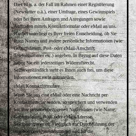
Dies ist u. a. der Fall im Rahmen einer Registrierung
(Newsletter o.ä.), einer Umfrage, eines Gewinnspiels
oder bei Ihren Anfragen und Anregungen sowie
Aufträgen mittels Kontaktformular oder eMail an uns.
Hierbei unterliegt es Ihrer freien Entscheidung, ob Sie
Ihren Namen und andere persönliche Informationen (wie
Geburtsdatum, Post- oder eMail-Anschrift,
Telefonnummer etc.) angeben. In Bezug auf diese Daten
haben Sie ein jederzeitiges Widerrufsrecht.
Selbstverständlich steht es Ihnen auch frei, uns diese
Informationen nicht mitzuteilen.
eMail/Kontaktformulare
Wenn Sie uns eine eMail oder eine Nachricht per
Kontaktformular senden, so speichern und verwenden
wir Ihre personenbezogenen Nutzerdaten (wie Name,
Geburtsdatum, Post- oder eMail-Adresse,
Telefonnummer etc.) lediglich zur Durchführung der
angebotenen Dienstleistungen und für die