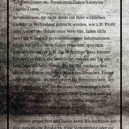
Telefonnummer etc. Pseudonym-Daten/Anonyme
Logfile-Daten.
Informationen, die nicht direkt mit Ihrer wirklichen
Identität in Verbindung gebracht werden, wie z.B. Profil
oder Anzahl der Nutzer einer Web-Site, fallen nicht
unter die Kategorie personenbezogene Informationen.
Wenn Sie unsere Web-Seiten besuchen, speichern
unsere Web-Server z. B. die IP-Adresse Ihres Internet
Service Providers, die Web-Seite, von der aus Sie uns
besuchen, die Web-Seiten, die Sie bei uns besuchen
sowie das Datum und die Uhrzeit des Besuches. Ferner
wird im Logfile des Webservers Ihr Betriebssystem, der
Browser-Name und die Browser-Version gespeichert.
Diese Daten werden zu statistischen Zwecken und zur
Verbesserung unseres Auftritts anonym ausgewertet.
Diese anonymen Daten werden getrennt von
personenbezogenen Informationen auf gesicherten
Systemen gespeichert und lassen keine Rückschlüsse auf
eine individuelle Person zu. Eine Verknüpfung oder gar