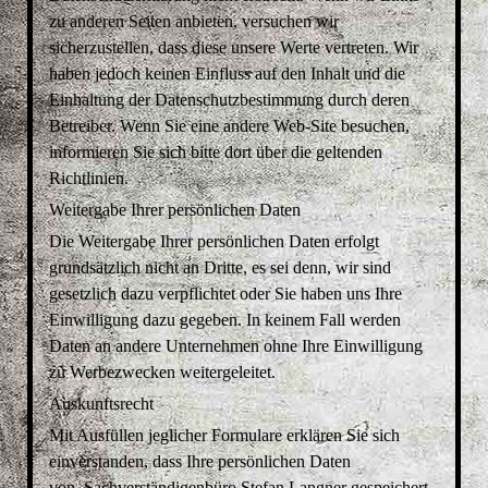
zu anderen Seiten anbieten, versuchen wir
sicherzustellen, dass diese unsere Werte vertreten. Wir
haben jedoch keinen Einfluss auf den Inhalt und die
Einhaltung der Datenschutzbestimmung durch deren
Betreiber. Wenn Sie eine andere Web-Site besuchen,
informieren Sie sich bitte dort über die geltenden
Richtlinien.
Weitergabe Ihrer persönlichen Daten
Die Weitergabe Ihrer persönlichen Daten erfolgt
grundsätzlich nicht an Dritte, es sei denn, wir sind
gesetzlich dazu verpflichtet oder Sie haben uns Ihre
Einwilligung dazu gegeben. In keinem Fall werden
Daten an andere Unternehmen ohne Ihre Einwilligung
zu Werbezwecken weitergeleitet.
Auskunftsrecht
Mit Ausfüllen jeglicher Formulare erklären Sie sich
einverstanden, dass Ihre persönlichen Daten
von Sachverständigenbüro
Stefan Langner
gespeichert