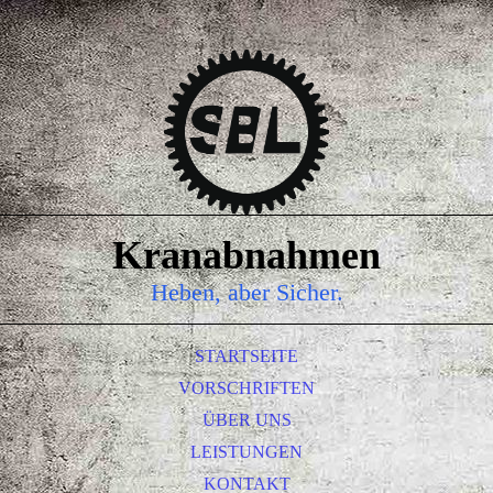
Kranabnahmen
Heb
en, aber Sicher.
STARTSEITE
VORSCHRIFTEN
ÜBER UNS
LEISTUNGEN
KONTAKT