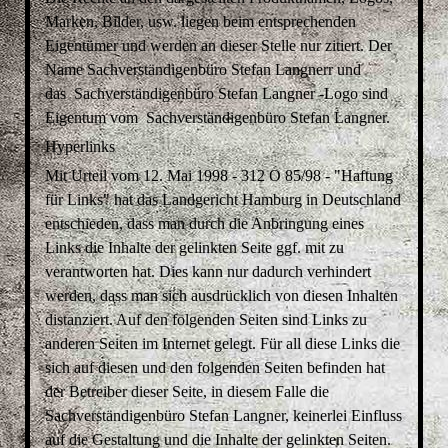
Marken, Bilder, usw. liegen beim entsprechenden
Eigentümer und werden an dieser Stelle nur zitiert. Der
Name Sachverständigenbüro
Stefan Langner
r und
das Sachverständigenbüro
Stefan Langner
-Logo sind
Eigentum vom Sachverständigenbüro
Stefan Langner
.
Hyperlinks
Mit Urteil vom 12. Mai 1998 - 312 O 85/98 - "Haftung
für Links" hat das Landgericht Hamburg in Deutschland
entschieden, dass man durch die Anbringung eines
Links die Inhalte der gelinkten Seite ggf. mit zu
verantworten hat. Dies kann nur dadurch verhindert
werden, dass man sich ausdrücklich von diesen Inhalten
distanziert. Auf den folgenden Seiten sind Links zu
anderen Seiten im Internet gelegt. Für all diese Links die
sich auf diesen und den folgenden Seiten befinden hat
der Betreiber dieser Seite, in diesem Falle die
Sachverständigenbüro
Stefan Langner
, keinerlei Einfluss
auf die Gestaltung und die Inhalte der gelinkten Seiten.